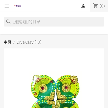
shopping_cart


(0)
search
主页
Diya Clay (10)