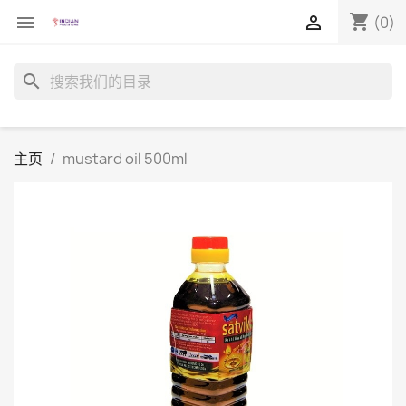
shopping_cart


(0)
search
主页
mustard oil 500ml