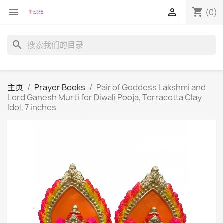
shopping_cart


(0)
search
主页
Prayer Books
Pair of Goddess Lakshmi and
Lord Ganesh Murti for Diwali Pooja, Terracotta Clay
Idol, 7 inches