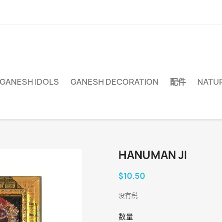
 GANESH IDOLS
GANESH DECORATION
配件
NATUR
HANUMAN JI
$10.50
没有税
数量