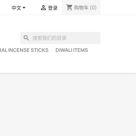
shopping_cart


购物车
(0)
中文
登录
search
AL INCENSE STICKS
DIWALI ITEMS