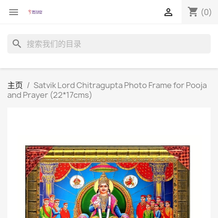
shopping_cart


(0)
search
主页
Satvik Lord Chitragupta Photo Frame for Pooja
and Prayer (22*17cms)