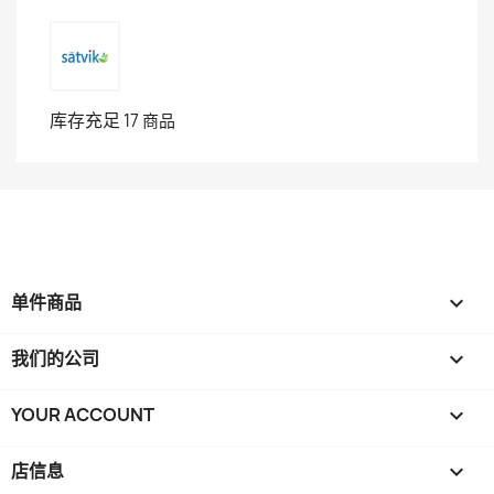
库存充足
17 商品
单件商品

我们的公司

YOUR ACCOUNT

店信息
keyboard_arrow_down