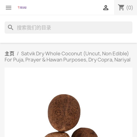
shopping_cart


(0)
search
主页
Satvik Dry Whole Coconut (Uncut, Non Edible)
For Puja, Prayer & Hawan Purposes, Dry Copra, Nariyal