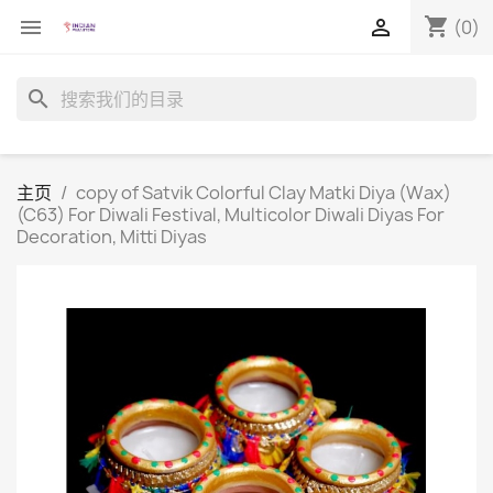
shopping_cart


(0)
search
主页
copy of Satvik Colorful Clay Matki Diya (Wax)
(C63) For Diwali Festival, Multicolor Diwali Diyas For
Decoration, Mitti Diyas