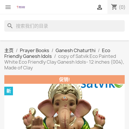
shopping_cart


(0)
search
主页
Prayer Books
Ganesh Chaturthi
Eco
Friendly Ganesh Idols
copy of Satvik Eco Painted
White Eco Friendly Clay Ganesh Idols- 12 inches (004),
Made of Clay
促销!
新