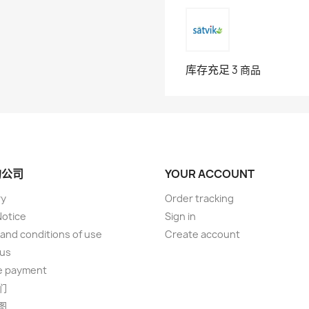
库存充足
3 商品
的公司
YOUR ACCOUNT
ry
Order tracking
Notice
Sign in
and conditions of use
Create account
 us
e payment
们
图