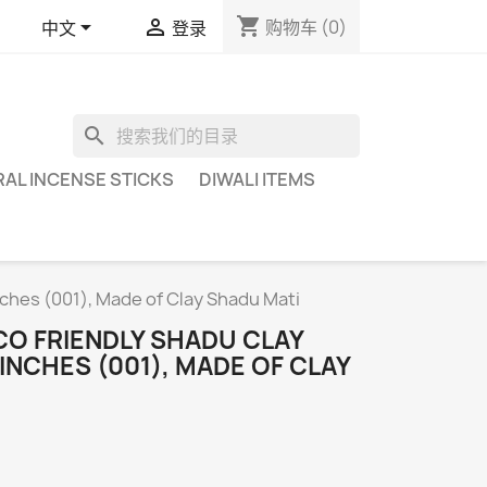
shopping_cart


购物车
(0)
中文
登录
search
AL INCENSE STICKS
DIWALI ITEMS
nches (001), Made of Clay Shadu Mati
CO FRIENDLY SHADU CLAY
 INCHES (001), MADE OF CLAY