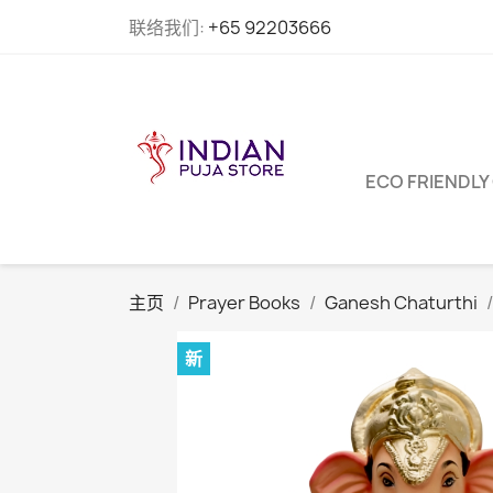
联络我们:
+65 92203666
ECO FRIENDLY
主页
Prayer Books
Ganesh Chaturthi
新