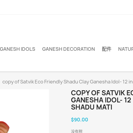
 GANESH IDOLS
GANESH DECORATION
配件
NATUR
copy of Satvik Eco Friendly Shadu Clay Ganesha Idol- 12 i
COPY OF SATVIK E
GANESHA IDOL- 12
SHADU MATI
$90.00
没有税