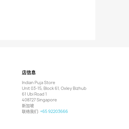
店信息
Indian Puja Store
Unit 03-15, Block 61, Oxley Bizhub
61 Ubi Road 1
408727 Singapore
新加坡
联络我们:
+65 92203666