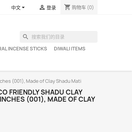
shopping_cart


购物车
(0)
中文
登录
search
AL INCENSE STICKS
DIWALI ITEMS
nches (001), Made of Clay Shadu Mati
CO FRIENDLY SHADU CLAY
 INCHES (001), MADE OF CLAY