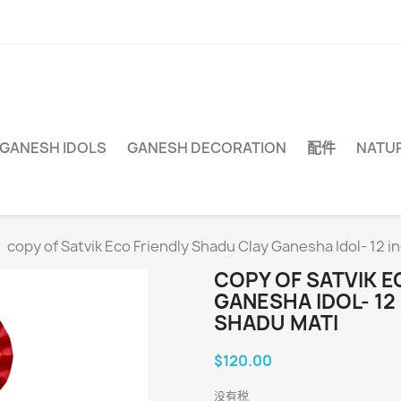
 GANESH IDOLS
GANESH DECORATION
配件
NATUR
copy of Satvik Eco Friendly Shadu Clay Ganesha Idol- 12 i
COPY OF SATVIK E
GANESHA IDOL- 12
SHADU MATI
$120.00
没有税