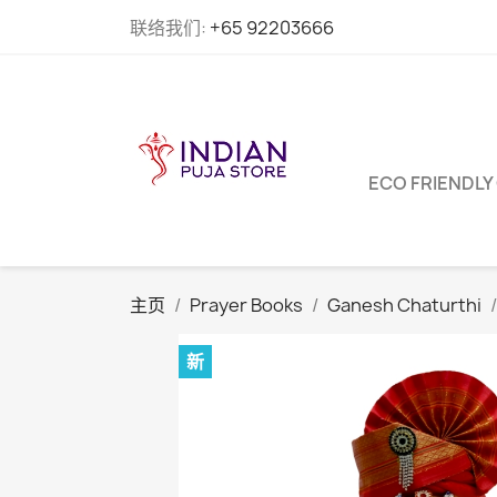
联络我们:
+65 92203666
ECO FRIENDLY
主页
Prayer Books
Ganesh Chaturthi
新