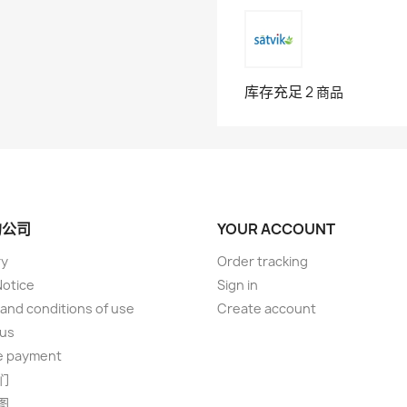
库存充足
2 商品
的公司
YOUR ACCOUNT
ry
Order tracking
Notice
Sign in
and conditions of use
Create account
 us
e payment
们
图