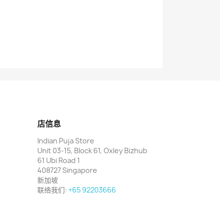
店信息
Indian Puja Store
Unit 03-15, Block 61, Oxley Bizhub
61 Ubi Road 1
408727 Singapore
新加坡
联络我们:
+65 92203666