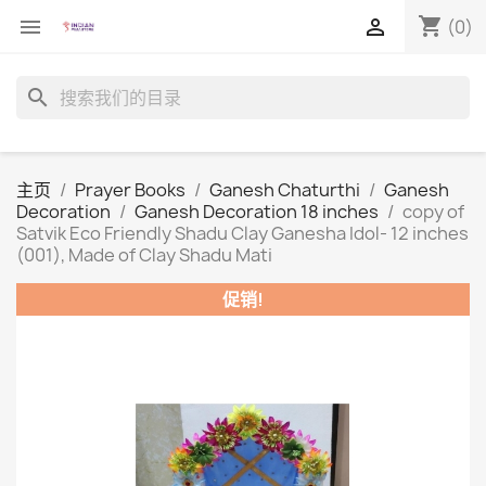
shopping_cart


(0)
search
主页
Prayer Books
Ganesh Chaturthi
Ganesh
Decoration
Ganesh Decoration 18 inches
copy of
Satvik Eco Friendly Shadu Clay Ganesha Idol- 12 inches
(001), Made of Clay Shadu Mati
促销!